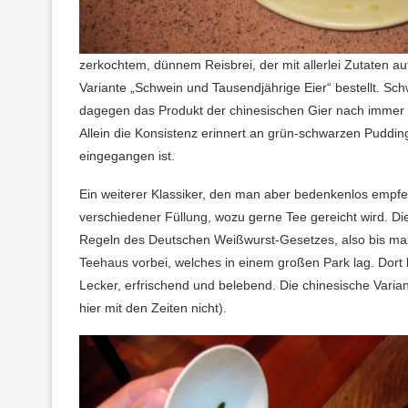
zerkochtem, dünnem Reisbrei, der mit allerlei Zutaten au
Variante „Schwein und Tausendjährige Eier“ bestellt. Sc
dagegen das Produkt der chinesischen Gier nach immer n
Allein die Konsistenz erinnert an grün-schwarzen Puddin
eingegangen ist.
Ein weiterer Klassiker, den man aber bedenkenlos empfeh
verschiedener Füllung, wozu gerne Tee gereicht wird. Di
Regeln des Deutschen Weißwurst-Gesetzes, also bis max
Teehaus vorbei, welches in einem großen Park lag. Dort 
Lecker, erfrischend und belebend. Die chinesische Vari
hier mit den Zeiten nicht).