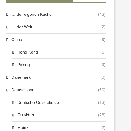
… der eigenen Küche
(43)
… der Welt
(2)
China
(9)
Hong Kong
(5)
Peking
(3)
Dänemark
(9)
Deutschland
(50)
Deutsche Ostseeküste
(13)
Frankfurt
(28)
Mainz
(2)