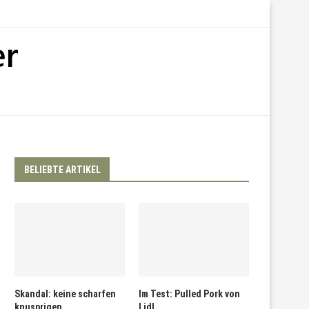
BELIEBTE ARTIKEL
Skandal: keine scharfen
Im Test: Pulled Pork von
knusprigen
Lidl