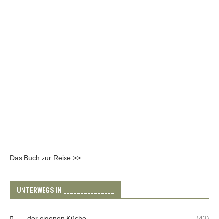
Das Buch zur Reise >>
UNTERWEGS IN _______________
… der eigenen Küche
(43)