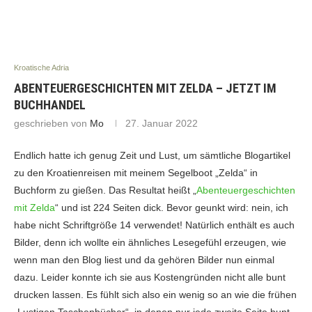
Kroatische Adria
ABENTEUERGESCHICHTEN MIT ZELDA – JETZT IM
BUCHHANDEL
geschrieben von
Mo
27. Januar 2022
Endlich hatte ich genug Zeit und Lust, um sämtliche Blogartikel
zu den Kroatienreisen mit meinem Segelboot „Zelda“ in
Buchform zu gießen. Das Resultat heißt „
Abenteuergeschichten
mit Zelda
“ und ist 224 Seiten dick. Bevor geunkt wird: nein, ich
habe nicht Schriftgröße 14 verwendet! Natürlich enthält es auch
Bilder, denn ich wollte ein ähnliches Lesegefühl erzeugen, wie
wenn man den Blog liest und da gehören Bilder nun einmal
dazu. Leider konnte ich sie aus Kostengründen nicht alle bunt
drucken lassen. Es fühlt sich also ein wenig so an wie die frühen
„Lustigen Taschenbücher“, in denen nur jede zweite Seite bunt