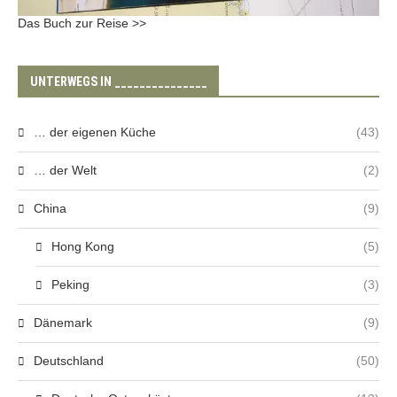
Das Buch zur Reise >>
UNTERWEGS IN _______________
… der eigenen Küche
(43)
… der Welt
(2)
China
(9)
Hong Kong
(5)
Peking
(3)
Dänemark
(9)
Deutschland
(50)