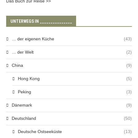
Das Buch zur Reise >>
UNTERWEGS IN _______________
… der eigenen Küche
(43)
… der Welt
(2)
China
(9)
Hong Kong
(5)
Peking
(3)
Dänemark
(9)
Deutschland
(50)
Deutsche Ostseeküste
(13)