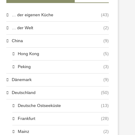
… der eigenen Küche
(43)
… der Welt
(2)
China
(9)
Hong Kong
(5)
Peking
(3)
Dänemark
(9)
Deutschland
(50)
Deutsche Ostseeküste
(13)
Frankfurt
(28)
Mainz
(2)