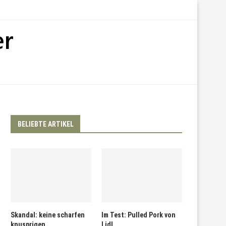
BELIEBTE ARTIKEL
Skandal: keine scharfen
Im Test: Pulled Pork von
knusprigen
Lidl