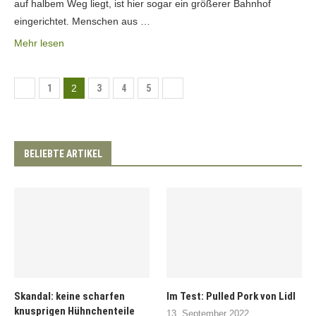
auf halbem Weg liegt, ist hier sogar ein größerer Bahnhof
eingerichtet. Menschen aus …
Mehr lesen
1
2
3
4
5
BELIEBTE ARTIKEL
Skandal: keine scharfen
Im Test: Pulled Pork von Lidl
knusprigen Hühnchenteile
13. September 2022