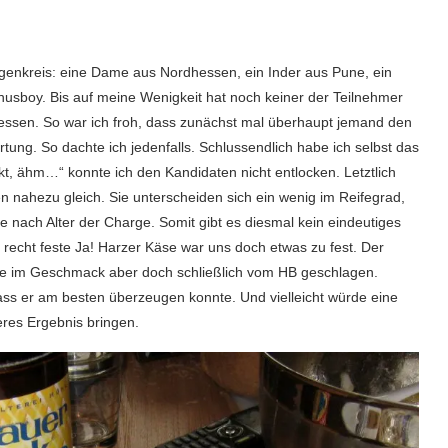
genkreis: eine Dame aus Nordhessen, ein Inder aus Pune, ein
unusboy. Bis auf meine Wenigkeit hat noch keiner der Teilnehmer
ssen. So war ich froh, dass zunächst mal überhaupt jemand den
ung. So dachte ich jedenfalls. Schlussendlich habe ich selbst das
kt, ähm…“ konnte ich den Kandidaten nicht entlocken. Letztlich
n nahezu gleich. Sie unterscheiden sich ein wenig im Reifegrad,
 je nach Alter der Charge. Somit gibt es diesmal kein eindeutiges
e, recht feste Ja! Harzer Käse war uns doch etwas zu fest. Der
rde im Geschmack aber doch schließlich vom HB geschlagen.
dass er am besten überzeugen konnte. Und vielleicht würde eine
eres Ergebnis bringen.