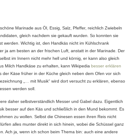
chöne Marinade aus Öl, Essig, Salz, Pfeffer, reichlich Zwiebeln
andidaten, gleich nachdem sie gekauft wurden. So konnten sie
t werden. Wichtig ist, den Handkäs nicht im Kühlschrank
 er ja am besten an der frischen Luft, anstatt in der Marinade. Der
selbst im Innern nicht mehr hell und körnig, er kann also gleich
us Milch Handkäse zu erhalten, kann Wikipedia
besser erklären
ass der Käse früher in der Küche gleich neben dem Ofen vor sich
Bezeichnung „… mit Musik“ wird dort versucht zu erklären, ebenso
essen werden soll.
ere daher selbstverständlich Messer und Gabel dazu. Eigentlich
sik besser auf den Käs und schließlich in den Mund bekommt. Es
nehmen zu wollen. Selbst die Chinesen essen ihren Reis nicht
ürfen alles munter direkt in sich hinein, wobei die Schüssel ganz
nen. Ach ja, wenn ich schon beim Thema bin: auch eine andere