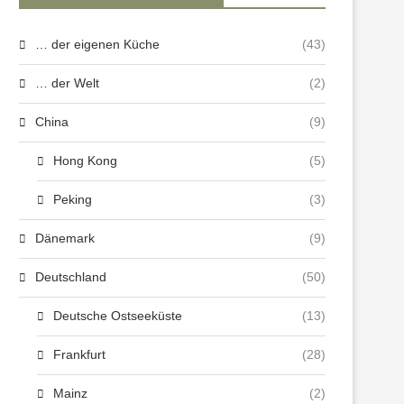
… der eigenen Küche
(43)
… der Welt
(2)
China
(9)
Hong Kong
(5)
Peking
(3)
Dänemark
(9)
Deutschland
(50)
Deutsche Ostseeküste
(13)
Frankfurt
(28)
Mainz
(2)