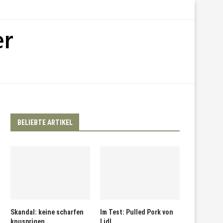
BELIEBTE ARTIKEL
Skandal: keine scharfen
Im Test: Pulled Pork von
knusprigen
Lidl