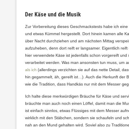
Der Käse und die Musik
Zur Vorbereitung dieses Geschmackstests habe ich eine s
und etwas Kümmel hergestellt. Dort hinein kamen alle K
über Nacht durchziehen und am nächsten Mittag verspeis
aufzuheben, denn dort reift er langsamer. Eigentlich reift
hier verwendete Käse ist jedenfalls schon vorgereift und 
verarbeitet werden. Was man ansonsten tun muss, um a
als ich
(allerdings verzichten sie auf das nette Detail, d
hin gegammelt, äh, gereift ist…). Auch die Herkunft der 
wie die Tradition, dass Handkäs nur mit dem Messer geg
Ich halte diese merkwürdigen Bräuche für Käse und servi
bräuchte man auch noch einen Löffel, damit man die Mu
ist einfach sinnlos, etwas Flüssiges mit dem Messer auf
wirklich mit den Stäbchen, sondern sie schaufeln und schl
nah an den Mund gehalten wird. Soviel also zu Traditio