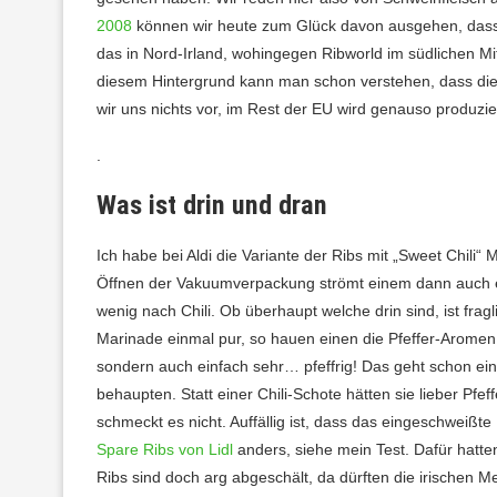
2008
können wir heute zum Glück davon ausgehen, dass 
das in Nord-Irland, wohingegen Ribworld im südlichen Mit
diesem Hintergrund kann man schon verstehen, dass die 
wir uns nichts vor, im Rest der EU wird genauso produzie
.
Was ist drin und dran
Ich habe bei Aldi die Variante der Ribs mit „Sweet Chi
Öffnen der Vakuumverpackung strömt einem dann auch ein
wenig nach Chili. Ob überhaupt welche drin sind, ist frag
Marinade einmal pur, so hauen einen die Pfeffer-Aromen u
sondern auch einfach sehr… pfeffrig! Das geht schon e
behaupten. Statt einer Chili-Schote hätten sie lieber Pfe
schmeckt es nicht. Auffällig ist, dass das eingeschweißt
Spare Ribs von Lidl
anders, siehe mein Test. Dafür hatten
Ribs sind doch arg abgeschält, da dürften die irischen M