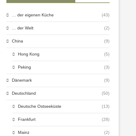
… der eigenen Küche
(43)
… der Welt
(2)
China
(9)
Hong Kong
(5)
Peking
(3)
Dänemark
(9)
Deutschland
(50)
Deutsche Ostseeküste
(13)
Frankfurt
(28)
Mainz
(2)