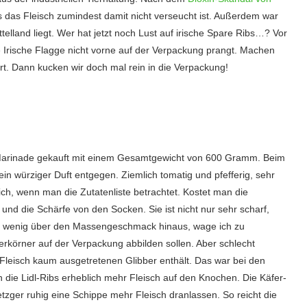
das Fleisch zumindest damit nicht verseucht ist. Außerdem war
telland liegt. Wer hat jetzt noch Lust auf irische Spare Ribs…? Vor
Irische Flagge nicht vorne auf der Verpackung prangt. Machen
rt. Dann kucken wir doch mal rein in die Verpackung!
li“ Marinade gekauft mit einem Gesamtgewicht von 600 Gramm. Beim
 würziger Duft entgegen. Ziemlich tomatig und pfefferig, sehr
lich, wenn man die Zutatenliste betrachtet. Kostet man die
nd die Schärfe von den Socken. Sie ist nicht nur sehr scharf,
in wenig über den Massengeschmack hinaus, wage ich zu
fferkörner auf der Verpackung abbilden sollen. Aber schlecht
e Fleisch kaum ausgetretenen Glibber enthält. Das war bei den
 die Lidl-Ribs erheblich mehr Fleisch auf den Knochen. Die Käfer-
etzger ruhig eine Schippe mehr Fleisch dranlassen. So reicht die