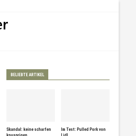
BELIEBTE ARTIKEL
Skandal: keine scharfen
Im Test: Pulled Pork von
knusprigen
Lidl