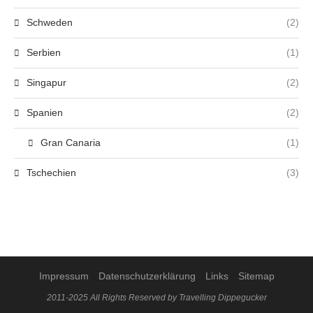
Schweden
(2)
Serbien
(1)
Singapur
(2)
Spanien
(2)
Gran Canaria
(1)
Tschechien
(3)
Impressum
Datenschutzerklärung
Links
Sitemap
2011-2025 All Rights Reserved by Travelling Dippegucker