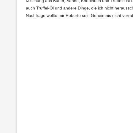
Mischung aus Butter, Sahne, Knoblauch und Trüffeln ist u
auch Trüffel-Öl und andere Dinge, die ich nicht heraus
Nachfrage wollte mir Roberto sein Geheimnis nicht verrat