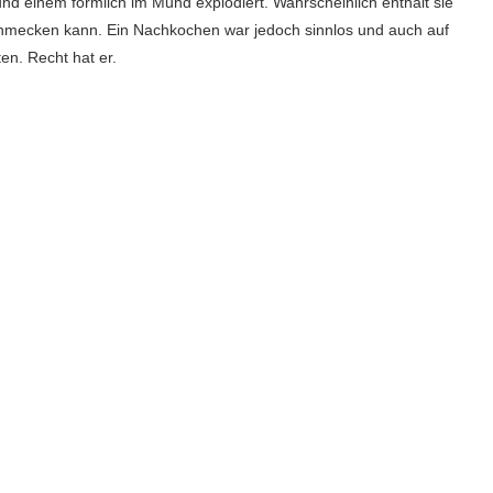
nd einem förmlich im Mund explodiert. Wahrscheinlich enthält sie
schmecken kann. Ein Nachkochen war jedoch sinnlos und auch auf
en. Recht hat er.