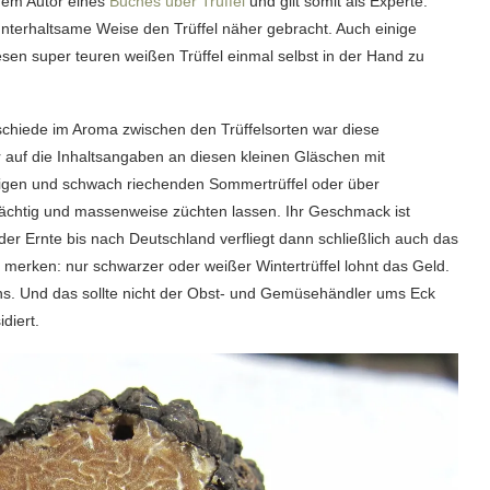
em Autor eines
Buches über Trüffel
und gilt somit als Experte.
nterhaltsame Weise den Trüffel näher gebracht. Auch einige
diesen super teuren weißen Trüffel einmal selbst in der Hand zu
chiede im Aroma zwischen den Trüffelsorten war diese
r auf die Inhaltsangaben an diesen kleinen Gläschen mit
lligen und schwach riechenden Sommertrüffel oder über
prächtig und massenweise züchten lassen. Ihr Geschmack ist
er Ernte bis nach Deutschland verfliegt dann schließlich auch das
 merken: nur schwarzer oder weißer Wintertrüffel lohnt das Geld.
ns. Und das sollte nicht der Obst- und Gemüsehändler ums Eck
diert.