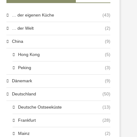
… der eigenen Küche
(43)
… der Welt
(2)
China
(9)
Hong Kong
(5)
Peking
(3)
Dänemark
(9)
Deutschland
(50)
Deutsche Ostseeküste
(13)
Frankfurt
(28)
Mainz
(2)