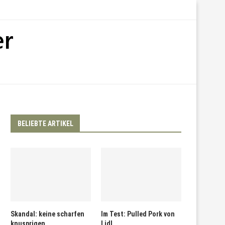
BELIEBTE ARTIKEL
Skandal: keine scharfen
Im Test: Pulled Pork von
knusprigen
Lidl