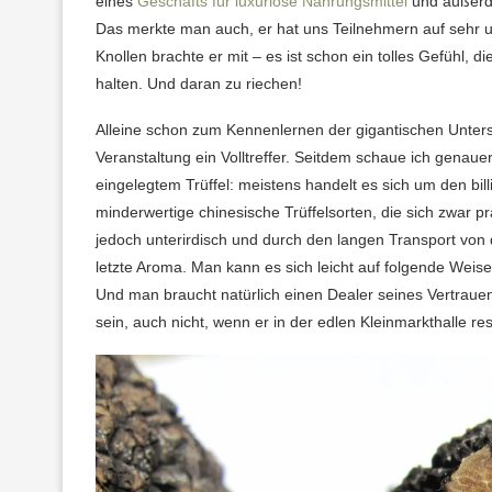
eines
Geschäfts für luxuriöse Nahrungsmittel
und außerd
Das merkte man auch, er hat uns Teilnehmern auf sehr u
Knollen brachte er mit – es ist schon ein tolles Gefühl, 
halten. Und daran zu riechen!
Alleine schon zum Kennenlernen der gigantischen Unters
Veranstaltung ein Volltreffer. Seitdem schaue ich genaue
eingelegtem Trüffel: meistens handelt es sich um den bi
minderwertige chinesische Trüffelsorten, die sich zwar 
jedoch unterirdisch und durch den langen Transport von d
letzte Aroma. Man kann es sich leicht auf folgende Weise
Und man braucht natürlich einen Dealer seines Vertraue
sein, auch nicht, wenn er in der edlen Kleinmarkthalle resi