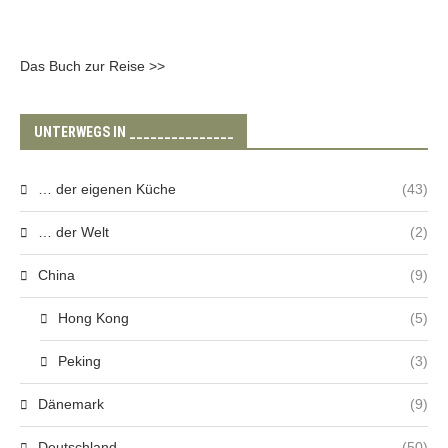
Das Buch zur Reise >>
UNTERWEGS IN _______________
… der eigenen Küche
(43)
… der Welt
(2)
China
(9)
Hong Kong
(5)
Peking
(3)
Dänemark
(9)
Deutschland
(50)