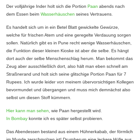
Der volljährige Inder holt sich die Portion
Paan
abends nach
dem Essen beim
Wasserhäuschen
seines Vertrauens.
Es handelt sich um in ein Betel Blatt gewickelte Gewürze,
welche für frischen Atem und eine geregelte Verdauung sorgen
sollen. Natürlich gibt es in Pune recht wenige Wasserhäuschen,
die Funktion dieser kleinen Kioske ist aber die selbe. Es hängt
dort auch der selbe Menschenschlag herum. Man bekommt das
Zeug aber ausschließlich dort, also hält man eben schnell am
Straßnerand und holt sich seine glitschige Portion Paan für 7
Rupees. Ich wurde leider von meinem übervorsichtigen Kollegen
bevormundet und übergangen und muss mich demnächst also
selbst um diesen Stoff kümmern.
Hier kann man sehen
, wie Paan hergestellt wird.
In Bombay
konnte ich es später selbst probieren.
Das Abendessen bestand aus einem Hühnerkabab, der förmlich
im Munde zerschmolzen ist! Drumherum eine leckere Hülle aus