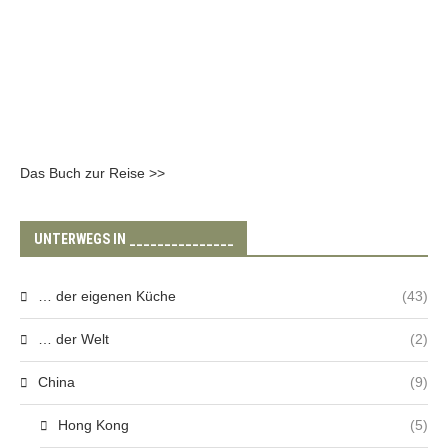
Das Buch zur Reise >>
UNTERWEGS IN _______________
… der eigenen Küche
(43)
… der Welt
(2)
China
(9)
Hong Kong
(5)