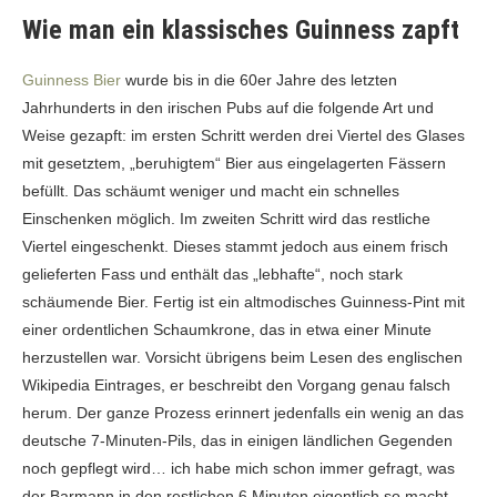
Wie man ein klassisches Guinness zapft
Guinness Bier
wurde bis in die 60er Jahre des letzten
Jahrhunderts in den irischen Pubs auf die folgende Art und
Weise gezapft: im ersten Schritt werden drei Viertel des Glases
mit gesetztem, „beruhigtem“ Bier aus eingelagerten Fässern
befüllt. Das schäumt weniger und macht ein schnelles
Einschenken möglich. Im zweiten Schritt wird das restliche
Viertel eingeschenkt. Dieses stammt jedoch aus einem frisch
gelieferten Fass und enthält das „lebhafte“, noch stark
schäumende Bier. Fertig ist ein altmodisches Guinness-Pint mit
einer ordentlichen Schaumkrone, das in etwa einer Minute
herzustellen war. Vorsicht übrigens beim Lesen des englischen
Wikipedia Eintrages, er beschreibt den Vorgang genau falsch
herum. Der ganze Prozess erinnert jedenfalls ein wenig an das
deutsche 7-Minuten-Pils, das in einigen ländlichen Gegenden
noch gepflegt wird… ich habe mich schon immer gefragt, was
der Barmann in den restlichen 6 Minuten eigentlich so macht.