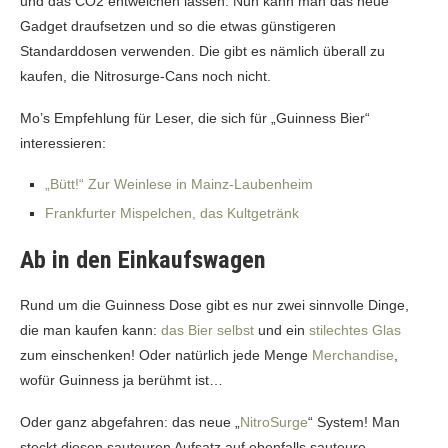
und das CO2 entweichen lassen. Nun kann man das neue
Gadget draufsetzen und so die etwas günstigeren
Standarddosen verwenden. Die gibt es nämlich überall zu
kaufen, die Nitrosurge-Cans noch nicht.
Mo’s Empfehlung für Leser, die sich für „Guinness Bier“
interessieren:
„Bütt!“ Zur Weinlese in Mainz-Laubenheim
Frankfurter Mispelchen, das Kultgetränk
Ab in den Einkaufswagen
Rund um die Guinness Dose gibt es nur zwei sinnvolle Dinge,
die man kaufen kann:
das Bier selbst
und ein
stilechtes Glas
zum einschenken! Oder natürlich jede Menge
Merchandise
,
wofür Guinness ja berühmt ist…
Oder ganz abgefahren: das neue „
NitroSurge
“ System! Man
steckt diesen sauteuren Aufsatz auf ebenfalls sauteure