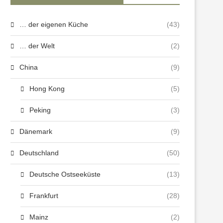
… der eigenen Küche
(43)
… der Welt
(2)
China
(9)
Hong Kong
(5)
Peking
(3)
Dänemark
(9)
Deutschland
(50)
Deutsche Ostseeküste
(13)
Frankfurt
(28)
Mainz
(2)