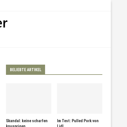
BELIEBTE ARTIKEL
Skandal: keine scharfen
Im Test: Pulled Pork von
knusprigen
Lidl