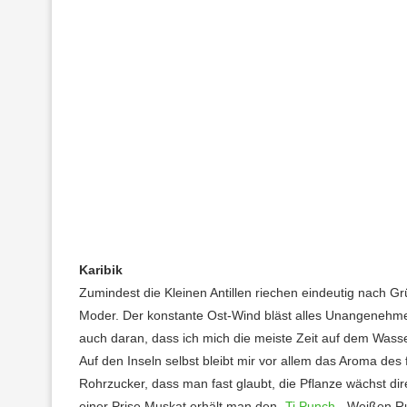
Karibik
Zumindest die Kleinen Antillen riechen eindeutig nach Gr
Moder. Der konstante Ost-Wind bläst alles Unangenehme ei
auch daran, dass ich mich die meiste Zeit auf dem Wass
Auf den Inseln selbst bleibt mir vor allem das Aroma des 
Rohrzucker, dass man fast glaubt, die Pflanze wächst di
einer Prise Muskat erhält man den „
Ti Punch
„. Weißen R