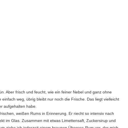
ün. Aber frisch und feucht, wie ein feiner Nebel und ganz ohne
nfach weg, übrig bleibt nur noch die Frische. Das liegt vielleicht
er aufgehalten habe.
frischen, weißen Rums in Erinnerung. Er riecht so intensiv nach
rekt im Glas. Zusammen mit etwas Limettensaft, Zuckersirup und
um ziehe ich jederzeit einem braunen Übersee-Rum vor, der mich