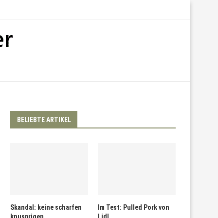
BELIEBTE ARTIKEL
Skandal: keine scharfen
Im Test: Pulled Pork von
knusprigen
Lidl