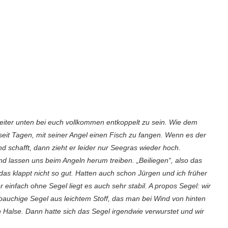
weiter unten bei euch vollkommen entkoppelt zu sein. Wie dem
seit Tagen, mit seiner Angel einen Fisch zu fangen. Wenn es der
d schafft, dann zieht er leider nur Seegras wieder hoch.
d lassen uns beim Angeln herum treiben. „Beiliegen“, also das
das klappt nicht so gut. Hatten auch schon Jürgen und ich früher
er einfach ohne Segel liegt es auch sehr stabil. A propos Segel: wir
 bauchige Segel aus leichtem Stoff, das man bei Wind von hinten
en Halse. Dann hatte sich das Segel irgendwie verwurstet und wir