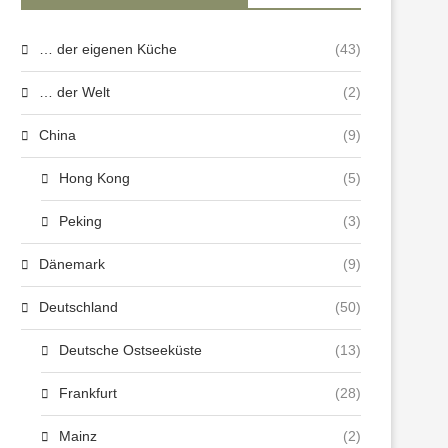
… der eigenen Küche
(43)
… der Welt
(2)
China
(9)
Hong Kong
(5)
Peking
(3)
Dänemark
(9)
Deutschland
(50)
Deutsche Ostseeküste
(13)
Frankfurt
(28)
Mainz
(2)