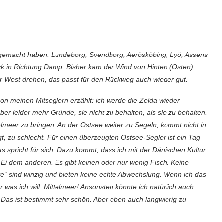
alt gemacht haben: Lundeborg, Svendborg, Aerösköbing, Lyö, Assens
ück in Richtung Damp. Bisher kam der Wind von Hinten (Osten),
er West drehen, das passt für den Rückweg auch wieder gut.
hon meinen Mitseglern erzählt: ich werde die Zelda wieder
 aber leider mehr Gründe, sie nicht zu behalten, als sie zu behalten.
telmeer zu bringen. An der Ostsee weiter zu Segeln, kommt nicht in
gt, zu schlecht. Für einen überzeugten Ostsee-Segler ist ein Tag
 spricht für sich. Dazu kommt, dass ich mit der Dänischen Kultur
n Ei dem anderen. Es gibt keinen oder nur wenig Fisch. Keine
te“ sind winzig und bieten keine echte Abwechslung. Wenn ich das
r was ich will: Mittelmeer! Ansonsten könnte ich natürlich auch
Das ist bestimmt sehr schön. Aber eben auch langwierig zu