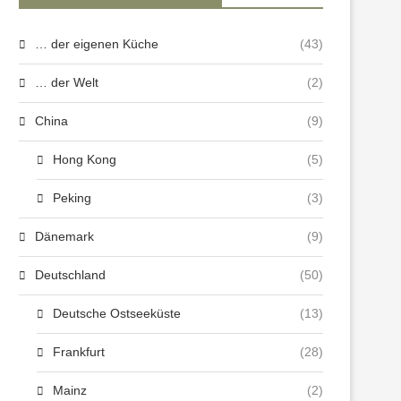
… der eigenen Küche
(43)
… der Welt
(2)
China
(9)
Hong Kong
(5)
Peking
(3)
Dänemark
(9)
Deutschland
(50)
Deutsche Ostseeküste
(13)
Frankfurt
(28)
Mainz
(2)