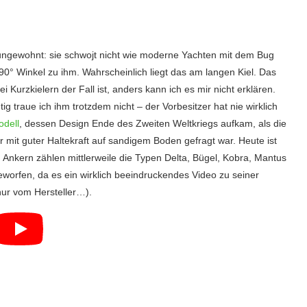
 ungewohnt: sie schwojt nicht wie moderne Yachten mit dem Bug
90° Winkel zu ihm. Wahrscheinlich liegt das am langen Kiel. Das
Kurzkielern der Fall ist, anders kann ich es mir nicht erklären.
ig traue ich ihm trotzdem nicht – der Vorbesitzer hat nie wirklich
odell
, dessen Design Ende des Zweiten Weltkriegs aufkam, als die
mit guter Haltekraft auf sandigem Boden gefragt war. Heute ist
n Ankern zählen mittlerweile die Typen Delta, Bügel, Kobra, Mantus
worfen, da es ein wirklich beeindruckendes Video zu seiner
 nur vom Hersteller…).