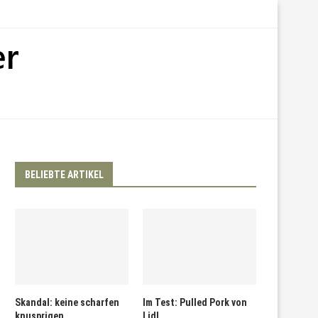
BELIEBTE ARTIKEL
Skandal: keine scharfen
Im Test: Pulled Pork von
knusprigen
Lidl