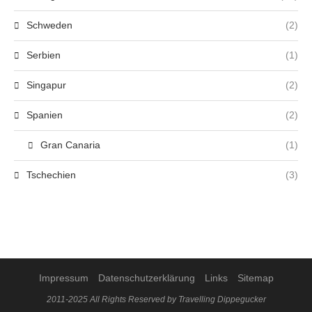
Schweden
(2)
Serbien
(1)
Singapur
(2)
Spanien
(2)
Gran Canaria
(1)
Tschechien
(3)
Impressum
Datenschutzerklärung
Links
Sitemap
2011-2025 All Rights Reserved by Travelling Dippegucker