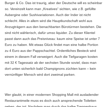
Burger & Co. Das ist traurig, aber der Deutsche will es scheinbar
so. Vereinzelt kann man „Kreatives“ sichten, wie z.B. gefüllte
Aubergine oder Sushivariationen. Auch der Inder ist nicht
schlecht. Alles in allem wird die Hauptkundschaft wohl aus
Anzugträgern aus den benachbarten Bürotürmen bestehen. Die
sind nicht wählerisch, dafür umso liquider. Zu dieser Klientel
passt dann auch das Preisniveau: kaum eine Speise ist unter 7
Euro zu haben. Mit etwas Glück findet man eine halbe Portion
zu 4 Euro aus der Pappschachtel. Ordentliches Besteck wird
einem in diesem Fall verweigert. Auch die Tiefgaragen kosten
mit 32 € Tagessatz ab der sechsten Stunde soviel, dass man
dort unten sicherlich bald Champignons züchten kann – kein
vernünftiger Mensch wird dort zweimal parken.
Wer glaubt, in einer modernen Shopping Mall mit ausladender
Restaurantmeile muss es doch auch ansprechende Toiletten
geben, der irrt. Nachdem man durch das halbe Treppenhaus