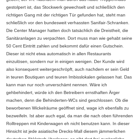
gestolpert ist, das Stockwerk gewechselt und schließlich den
richtigen Gang mit der richtigen Tür gefunden hat, steht man
schließlich vor den bundesweit verhassten Sanifair-Schranken.
Die Center Manager hatten doch tatsächlich die Dreistheit, die
Sanitäranlagen zu verpachten. Dort muss man wie gehabt seine
50 Cent Eintritt zahlen und bekommt dafür einen Gutschein.
Dieser ist nicht etwa automatisch in allen Restaurants
einzulösen, sondern nur in einigen wenigen. Der Kunde wird
also konsequent weitergeschröpft, auch nachdem er sein Geld
in teuren Boutiquen und teuren Imbisslokalen gelassen hat. Das
kann man nur noch unverschämt nennen. Wäre ich
gehbehindert, würde ich den Betreibern ernsthaften Ärger
machen, denn die Behinderten-WCs sind geschlossen. Ob die
beworbenen Wickelräume geöffnet sind, wage ich ebenfalls zu
bezweifeln. Ist aber auch egal, da man die nach oben führenden
Rolltreppen mit Kinderwagen eh nicht benutzen kann. In dieser
Hinsicht ist jede asiatische Drecks-Mall diesem jämmerlichen
deutschen Abklatsch überlegen: es gibt dort frei zugängliche,