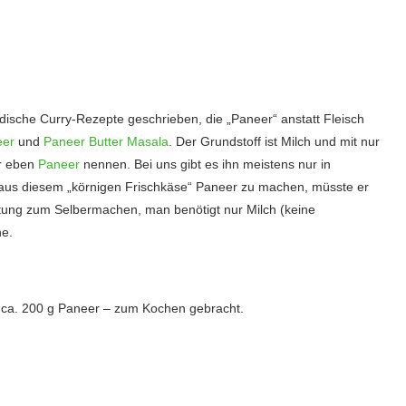
ndische Curry-Rezepte geschrieben, die „Paneer“ anstatt Fleisch
eer
und
Paneer Butter Masala
. Der Grundstoff ist Milch und mit nur
er eben
Paneer
nennen. Bei uns gibt es ihn meistens nur in
Um aus diesem „körnigen Frischkäse“ Paneer zu machen, müsste er
eitung zum Selbermachen, man benötigt nur Milch (keine
ne.
ter ca. 200 g Paneer – zum Kochen gebracht.