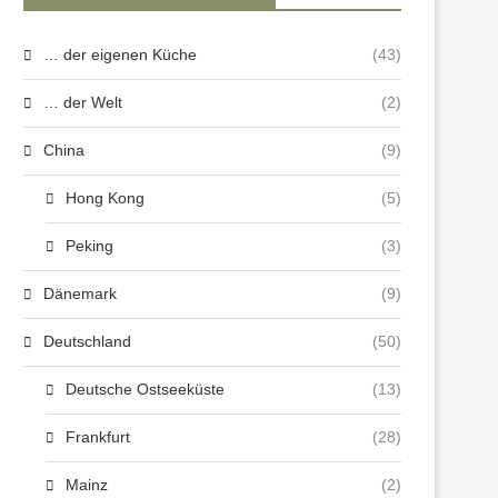
… der eigenen Küche
(43)
… der Welt
(2)
China
(9)
Hong Kong
(5)
Peking
(3)
Dänemark
(9)
Deutschland
(50)
Deutsche Ostseeküste
(13)
Frankfurt
(28)
Mainz
(2)