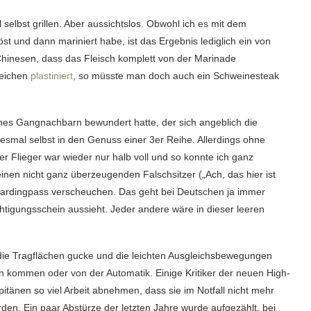
selbst grillen. Aber aussichtslos. Obwohl ich es mit dem
t und dann mariniert habe, ist das Ergebnis lediglich ein von
hinesen, dass das Fleisch komplett von der Marinade
Leichen
plastiniert
, so müsste man doch auch ein Schweinesteak
eines Gangnachbarn bewundert hatte, der sich angeblich die
diesmal selbst in den Genuss einer 3er Reihe. Allerdings ohne
 Flieger war wieder nur halb voll und so konnte ich ganz
inen nicht ganz überzeugenden Falschsitzer („Ach, das hier ist
Boardingpass verscheuchen. Das geht bei Deutschen ja immer
htigungsschein aussieht. Jeder andere wäre in dieser leeren
die Tragflächen gucke und die leichten Ausgleichsbewegungen
n kommen oder von der Automatik. Einige Kritiker der neuen High-
tänen so viel Arbeit abnehmen, dass sie im Notfall nicht mehr
den. Ein paar Abstürze der letzten Jahre wurde aufgezählt, bei