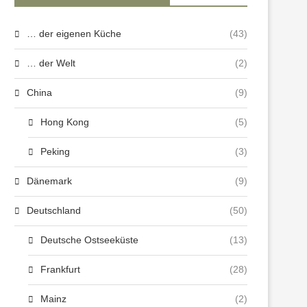
… der eigenen Küche
(43)
… der Welt
(2)
China
(9)
Hong Kong
(5)
Peking
(3)
Dänemark
(9)
Deutschland
(50)
Deutsche Ostseeküste
(13)
Frankfurt
(28)
Mainz
(2)