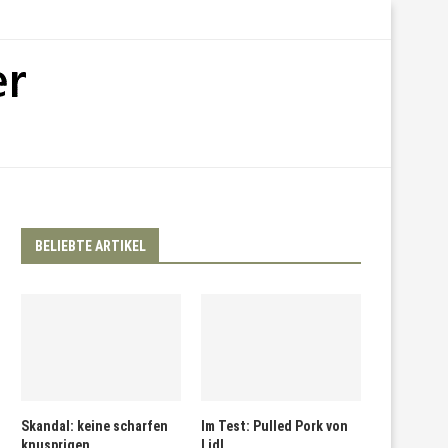
BELIEBTE ARTIKEL
Skandal: keine scharfen
Im Test: Pulled Pork von
knusprigen
Lidl