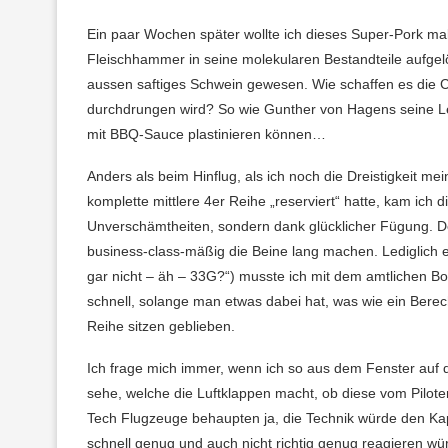
Ein paar Wochen später wollte ich dieses Super-Pork mal 
Fleischhammer in seine molekularen Bestandteile aufgelös
aussen saftiges Schwein gewesen. Wie schaffen es die C
durchdrungen wird? So wie Gunther von Hagens seine 
mit BBQ-Sauce plastinieren können…
Anders als beim Hinflug, als ich noch die Dreistigkeit m
komplette mittlere 4er Reihe „reserviert“ hatte, kam ich 
Unverschämtheiten, sondern dank glücklicher Fügung. Der
business-class-mäßig die Beine lang machen. Lediglich e
gar nicht – äh – 33G?“) musste ich mit dem amtlichen 
schnell, solange man etwas dabei hat, was wie ein Berec
Reihe sitzen geblieben.
Ich frage mich immer, wenn ich so aus dem Fenster auf 
sehe, welche die Luftklappen macht, ob diese vom Pilote
Tech Flugzeuge behaupten ja, die Technik würde den Kapi
schnell genug und auch nicht richtig genug reagieren wür