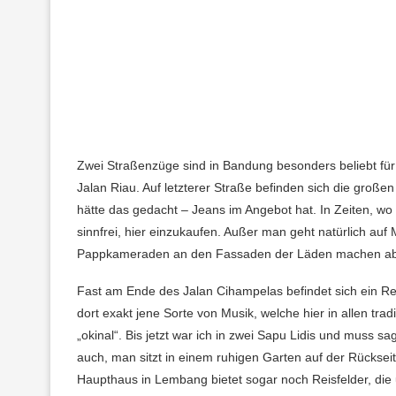
Zwei Straßenzüge sind in Bandung besonders beliebt für 
Jalan Riau. Auf letzterer Straße befinden sich die große
hätte das gedacht – Jeans im Angebot hat. In Zeiten, wo e
sinnfrei, hier einzukaufen. Außer man geht natürlich au
Pappkameraden an den Fassaden der Läden machen abe
Fast am Ende des Jalan Cihampelas befindet sich ein Res
dort exakt jene Sorte von Musik, welche hier in allen tra
„okinal“. Bis jetzt war ich in zwei Sapu Lidis und muss s
auch, man sitzt in einem ruhigen Garten auf der Rücks
Haupthaus in Lembang bietet sogar noch Reisfelder, die 