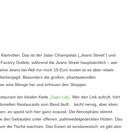
Klamotten. Das ist der Jalan Cihampelas („Jeans Street“) und
n Factory Outlets, während die Jeans Street hauptsächlich – wer
ine Jeans bei Aldi nur noch 15 Euro kostet ist es aber relativ
f Markenjagd. Besonders die großen, phantasievollen
r eine Menge her und erfreuen den Shopper.
taurant der lokalen Kette „
Sapu Lidi
„. Wer den Link aufruft, hört
ditionellen Restaurants vom Band läuft… leicht nervig, aber eben
agen, es speist sich hier ganz exquisit. Die Atmosphäre stimmt
eite des Gebäudes unter offenen, palmwedelgedeckten Hütten. Das
um die Tische wachsen. Das Essen ist sundanesisch, es gibt also