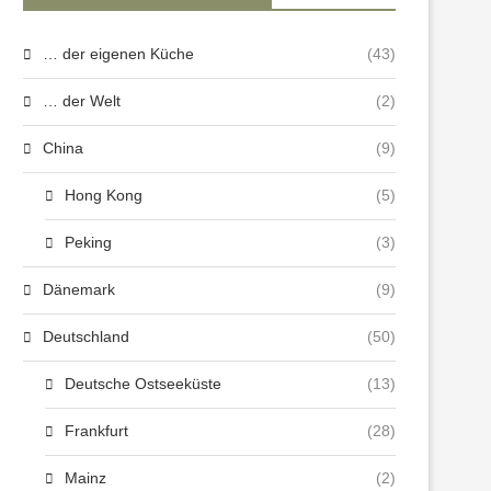
… der eigenen Küche
(43)
… der Welt
(2)
China
(9)
Hong Kong
(5)
Peking
(3)
Dänemark
(9)
Deutschland
(50)
Deutsche Ostseeküste
(13)
Frankfurt
(28)
Mainz
(2)