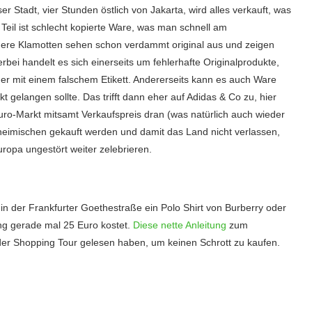
r Stadt, vier Stunden östlich von Jakarta, wird alles verkauft, was
 Teil ist schlecht kopierte Ware, was man schnell am
dere Klamotten sehen schon verdammt original aus und zeigen
bei handelt es sich einerseits um fehlerhafte Originalprodukte,
der mit einem falschem Etikett. Andererseits kann es auch Ware
t gelangen sollte. Das trifft dann eher auf Adidas & Co zu, hier
ro-Markt mitsamt Verkaufspreis dran (was natürlich auch wieder
nheimischen gekauft werden und damit das Land nicht verlassen,
ropa ungestört weiter zelebrieren.
n der Frankfurter Goethestraße ein Polo Shirt von Burberry oder
ng gerade mal 25 Euro kostet.
Diese nette Anleitung
zum
der Shopping Tour gelesen haben, um keinen Schrott zu kaufen.