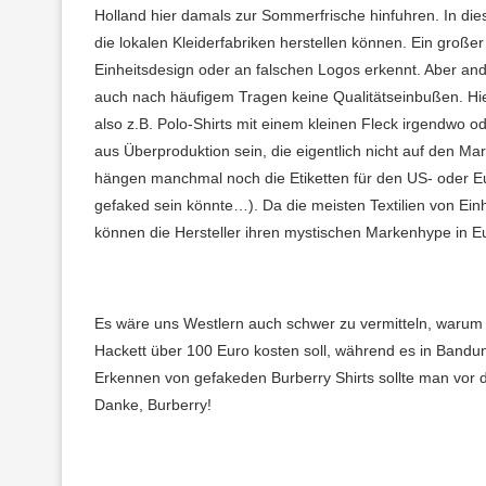
Holland hier damals zur Sommerfrische hinfuhren. In diese
die lokalen Kleiderfabriken herstellen können. Ein großer
Einheitsdesign oder an falschen Logos erkennt. Aber an
auch nach häufigem Tragen keine Qualitätseinbußen. Hier
also z.B. Polo-Shirts mit einem kleinen Fleck irgendwo o
aus Überproduktion sein, die eigentlich nicht auf den Mark
hängen manchmal noch die Etiketten für den US- oder Eu
gefaked sein könnte…). Da die meisten Textilien von Ei
können die Hersteller ihren mystischen Markenhype in Eu
Es wäre uns Westlern auch schwer zu vermitteln, warum i
Hackett über 100 Euro kosten soll, während es in Bandu
Erkennen von gefakeden Burberry Shirts sollte man vor 
Danke, Burberry!