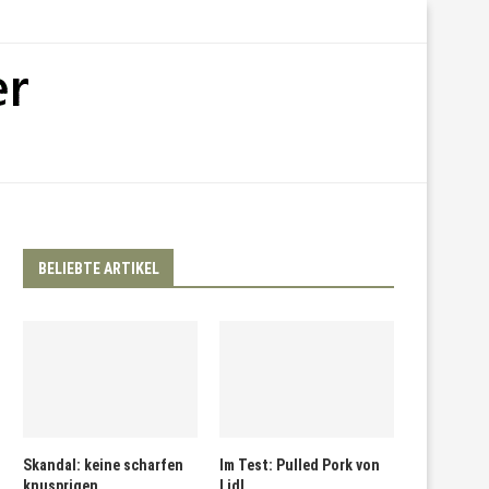
BELIEBTE ARTIKEL
Skandal: keine scharfen
Im Test: Pulled Pork von
knusprigen
Lidl