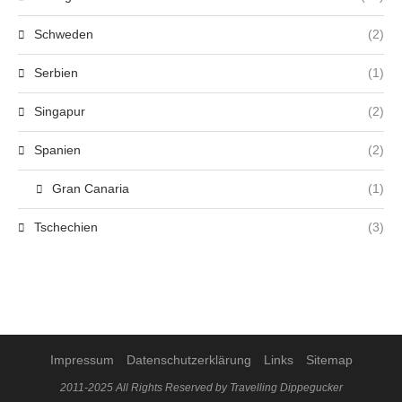
Schweden
(2)
Serbien
(1)
Singapur
(2)
Spanien
(2)
Gran Canaria
(1)
Tschechien
(3)
Impressum
Datenschutzerklärung
Links
Sitemap
2011-2025 All Rights Reserved by Travelling Dippegucker