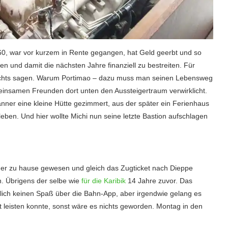
e 60, war vor kurzem in Rente gegangen, hat Geld geerbt und so
en und damit die nächsten Jahre finanziell zu bestreiten. Für
nichts sagen. Warum Portimao – dazu muss man seinen Lebensweg
meinsamen Freunden dort unten den Aussteigertraum verwirklicht.
ner eine kleine Hütte gezimmert, aus der später ein Ferienhaus
eben. Und hier wollte Michi nun seine letzte Bastion aufschlagen
er zu hause gewesen und gleich das Zugticket nach Dieppe
. Übrigens der selbe wie
für die Karibik
14 Jahre zuvor. Das
lich keinen Spaß über die Bahn-App, aber irgendwie gelang es
Zeit leisten konnte, sonst wäre es nichts geworden. Montag in den