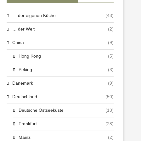
… der eigenen Küche
(43)
… der Welt
(2)
China
(9)
Hong Kong
(5)
Peking
(3)
Dänemark
(9)
Deutschland
(50)
Deutsche Ostseeküste
(13)
Frankfurt
(28)
Mainz
(2)