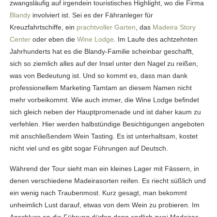
zwangsläufig auf irgendein touristisches Highlight, wo die Firma
Blandy
involviert ist. Sei es der Fähranleger für
Kreuzfahrtschiffe, ein
prachtvoller Garten
, das
Madeira Story
Center
oder eben die
Wine Lodge
. Im Laufe des achtzehnten
Jahrhunderts hat es die Blandy-Familie scheinbar geschafft,
sich so ziemlich alles auf der Insel unter den Nagel zu reißen,
was von Bedeutung ist. Und so kommt es, dass man dank
professionellem Marketing Tamtam an diesem Namen nicht
mehr vorbeikommt. Wie auch immer, die Wine Lodge befindet
sich gleich neben der Hauptpromenade und ist daher kaum zu
verfehlen. Hier werden halbstündige Besichtigungen angeboten
mit anschließendem Wein Tasting. Es ist unterhaltsam, kostet
nicht viel und es gibt sogar Führungen auf Deutsch.
Während der Tour sieht man ein kleines Lager mit Fässern, in
denen verschiedene Madeirasorten reifen. Es riecht süßlich und
ein wenig nach Traubenmost. Kurz gesagt, man bekommt
unheimlich Lust darauf, etwas von dem Wein zu probieren. Im
Anschluss an die Führung dürfen dann endlich zwei Madeiras