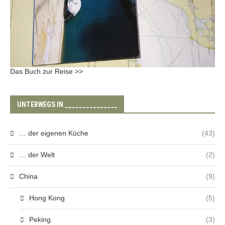
Das Buch zur Reise >>
UNTERWEGS IN _______________
… der eigenen Küche
(43)
… der Welt
(2)
China
(9)
Hong Kong
(5)
Peking
(3)