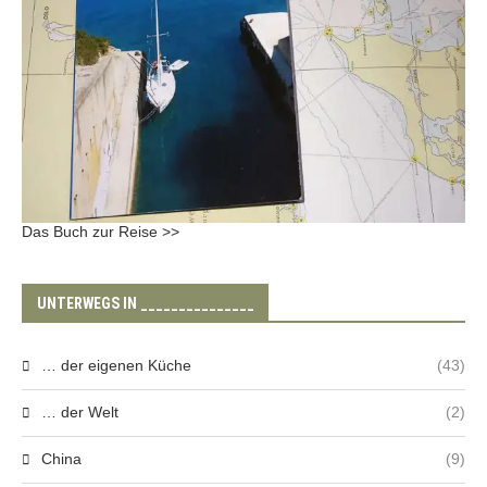
Das Buch zur Reise >>
UNTERWEGS IN _______________
… der eigenen Küche
(43)
… der Welt
(2)
China
(9)