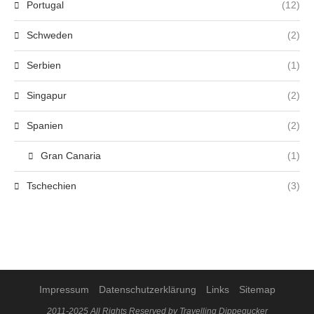
Portugal
(12)
Schweden
(2)
Serbien
(1)
Singapur
(2)
Spanien
(2)
Gran Canaria
(1)
Tschechien
(3)
Impressum
Datenschutzerklärung
Links
Sitemap
2011-2025 All Rights Reserved by Travelling Dippegucker