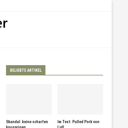
BELIEBTE ARTIKEL
Skandal: keine scharfen
Im Test: Pulled Pork von
knusprigen
Lidl