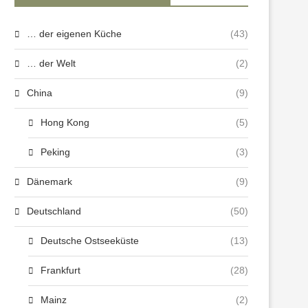
… der eigenen Küche
(43)
… der Welt
(2)
China
(9)
Hong Kong
(5)
Peking
(3)
Dänemark
(9)
Deutschland
(50)
Deutsche Ostseeküste
(13)
Frankfurt
(28)
Mainz
(2)