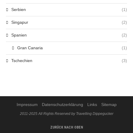
Serbien
(1)
Singapur
(2)
Spanien
(2)
Gran Canaria
(1)
Tschechien
(3)
Impressum
Datenschutzerklärung
Links
Sitemap
2011-2025 All Rights Reserved by Travelling Dippegucker
ZURÜCK NACH OBEN