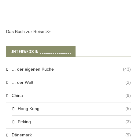
Das Buch zur Reise >>
UNTERWEGS IN _______________
… der eigenen Küche
(43)
… der Welt
(2)
China
(9)
Hong Kong
(5)
Peking
(3)
Dänemark
(9)