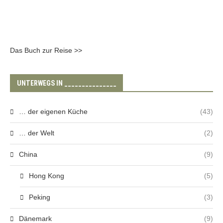
Das Buch zur Reise >>
UNTERWEGS IN _______________
… der eigenen Küche
(43)
… der Welt
(2)
China
(9)
Hong Kong
(5)
Peking
(3)
Dänemark
(9)