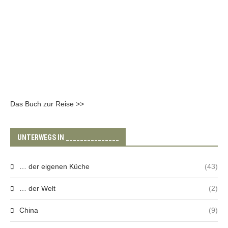
Das Buch zur Reise >>
UNTERWEGS IN _______________
… der eigenen Küche
(43)
… der Welt
(2)
China
(9)